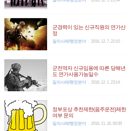
군경력이 있는 신규직원의 연가산
정
질의사례/행정분야
2016. 12. 7. 22:10
군전역자 신규임용에 따른 당해년
도 연가사용가능일수
질의사례/행정분야
2016. 12. 1. 23:14
정부포상 추천제한(음주운전)제한
여부 문의
질의사례/행정분야
2016. 11. 16. 00:39