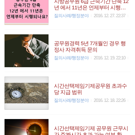
지방공무원 6급 근속기간 단축 12
년 에서 11년은 언제부터 시행되
나요?
질의사례/행정분야
2016. 12. 27. 22:37
공무원경력 5년 7개월인 경우 행
정사 자격취득 문의
질의사례/행정분야
2016. 12. 19. 22:10
시간선택제임기제공무원 초과수
당 지급 범위
질의사례/행정분야
2016. 12. 18. 22:26
시간선택제임기제 공무원 근무시
간 주35시간 초과 가능 여부 확인