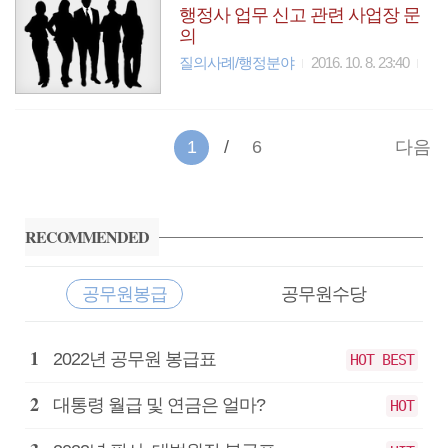
행정사 업무 신고 관련 사업장 문
의
질의사례/행정분야
2016. 10. 8. 23:40
1
6
다음
사
이
RECOMMENDED
드
바
공무원봉급
공무원수당
공
2022년 공무원 봉급표
HOT BEST
무
원
대통령 월급 및 연금은 얼마?
HOT
봉