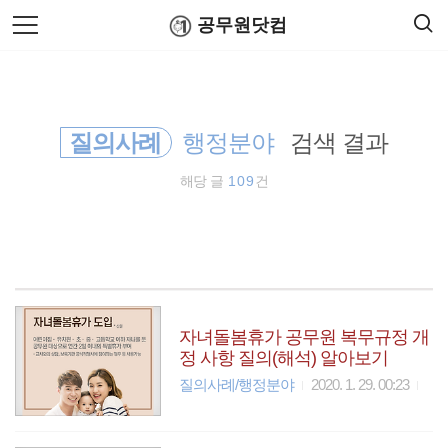
검
본
공무원닷컴
색
문
으
로
행정자치부
바
로
연말정산
공무원수당
공무원봉급표
가
공무원연금관리공단
기
질의사례
행정분야
검색 결과
국토교통부
해당 글
109
건
공공언어
국세청
근로장려금
자녀돌봄휴가 공무원 복무규정 개
정 사항 질의(해석) 알아보기
무료폰트
질의사례/행정분야
2020. 1. 29. 00:23
기상청