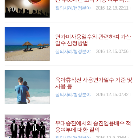
및 초과시 보수 지급 방법
질의사례/행정분야
2016. 12. 18. 22:11
연가미사용일수와 관련하여 가산
일수 산정방법
질의사례/행정분야
2016. 12. 15. 07:56
육아휴직전 사용연가일수 기준 및
사용 등
질의사례/행정분야
2016. 12. 15. 07:42
우대승진에서의 승진임용배수 적
용여부에 대한 질의
질의사례/행정분야
2016. 12. 9. 23:54