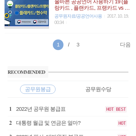
올바른 공공언어 사용하기 19 (플
랑카드 , 플랜카드, 프랭카드 vs 플
래카드, 현수막)
공무원자료/공공언어사용
2017. 10. 19.
00:34
1
3
다음
사
이
RECOMMENDED
드
바
공무원봉급
공무원수당
공
2022년 공무원 봉급표
HOT BEST
무
원
대통령 월급 및 연금은 얼마?
HOT
봉