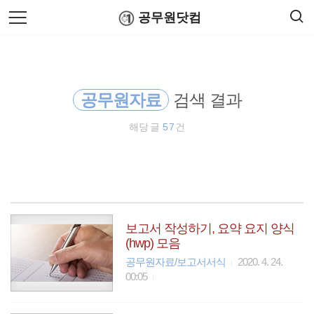
검
본
공무원닷컴
색
문
으
로
국세청
바
로
연말정산
공무원수당
공무원봉급표
가
세액공제
기
공무원자료
검색 결과
소득공제
해당 글
57
건
육아휴직
공무원연금관리공단
최저임금
보고서 작성하기, 요약 요지 양식
(hwp) 모음
공무원 봉급
공무원자료/보고서서식
2020. 4. 24.
00:05
인사혁신처