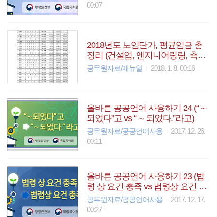
00:07
2018년도 노임단가, 평균임금 총
정리 (건설업, 엔지니어링링, 측량
기술자, SW기술자 등)
공무원자료/메뉴얼
2018. 1. 8. 00:16
올바른 공공언어 사용하기 24 (“ ∼
되었다”고 vs “ ∼ 되었다.”라고)
공무원자료/공공언어사용
2017. 12. 26.
00:11
올바른 공공언어 사용하기 23 (법
령 상 요건 충족 vs 법령상 요건 충
족)
공무원자료/공공언어사용
2017. 12. 17.
00:27