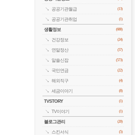
공공기관월급
(13)
공공기관취업
(1)
생활정보
(688)
건강정보
(24)
연말정산
(57)
알쓸신잡
(573)
국민연금
(22)
해외직구
(4)
세금이야기
(8)
TVSTORY
(1)
TV이야기
(1)
블로그관리
(20)
스킨서식
(5)