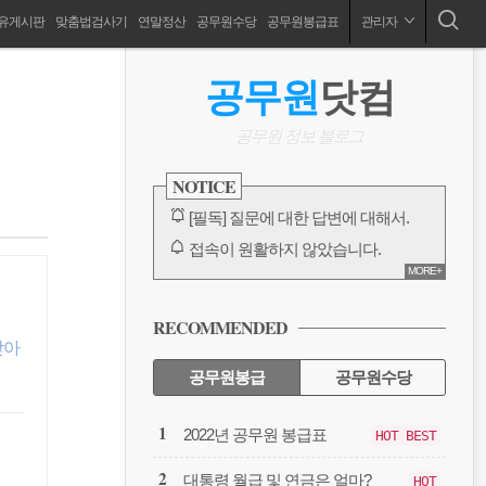
유게시판
맞춤법검사기
연말정산
공무원수당
공무원봉급표
관리자
공무원 봉급표, 2024 공무원 봉급표, 공무원수당, 공무원연금,공무원출장, 공무원징계, 성과상여금, 호봉인정, 연말정산, 국민연금, 보고서양식
ABOUT
사
공무원
닷컴
이
드
공무원 정보 블로그
바
NOTICE
[필독] 질문에 대한 답변에 대해서.
접속이 원활하지 않았습니다.
MORE+
카카오톡 링크 보내기 수정 완료
방명록, 대글에 대한 오류
RECOMMENDED
다음에서 검색이 안되고 있습니다.
받아
전체 보기
공무원봉급
공무원수당
공
2022년 공무원 봉급표
HOT BEST
무
원
대통령 월급 및 연금은 얼마?
HOT