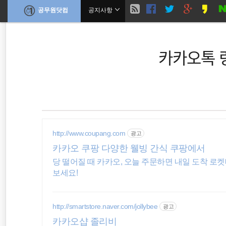
현
공무원닷컴
공지사항
본
문
검
으
재
로
색
바
카카오톡 
위
로
가
기
치
말정산
공무원수당
공무원봉급표
::
소방공무원
http://www.coupang.com
광고
기초연금
카카오 쿠팡 다양한 웰빙 간식 쿠팡에서
당 떨어질 때 카카오, 오늘 주문하면 내일 도착 로
소득공제
보세요!
출장여비
http://smartstore.naver.com/jollybee
광고
정부24
카카오샵 졸리비