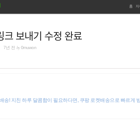
네
홈
자
비
링크 보내기 수정 완료
게
이
by
7년 전
0muwon
션
켓배송! 지친 하루 달콤함이 필요하다면, 쿠팡 로켓배송으로 빠르게 