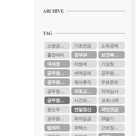
PPT 무료 서식 다운받기
ARCHIVE
공무원 보고서 양식 무료 다운받기
PPT 무료 서식 다운받기
TAG
공무원 보고서 양식 무료 다운받기
PPT 무료 서식 다운받기
소방공무원
기초연금
소득공제
공무원 보고서 양식 무료 다운받기
출장여비
정부24
보건복지부
PPT 무료 서식 다운받기
국세청
지방세
기상청
공무원수당
세액공제
공무원연금관리공단
공무원연금공단
육아휴직
무료폰트
공무원시험
국토교통부
적격심사
공무원연금
시간외근무수당
코로나19
윈도우
연말정산
국민연금
공무원봉급표
최저임금
24절기
법제처
위택스
근로장려금