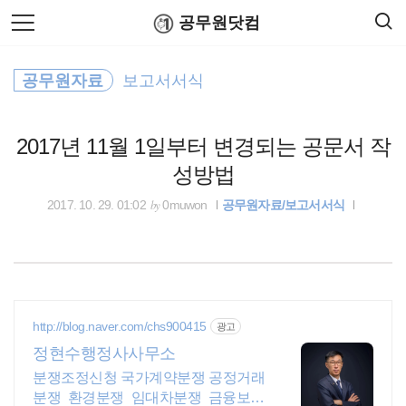
검
본
공무원닷컴
색
문
으
로
출장여비
바
공무원자료
보고서서식
로
연말정산
공무원수당
공무원봉급표
가
시간외근무수당
기
2017년 11월 1일부터 변경되는 공문서 작
정부24
성방법
적격심사
by
2017. 10. 29. 01:02
0muwon
공무원자료/보고서서식
법제처
공무원수당
http://blog.naver.com/chs900415
광고
기초연금
정현수행정사사무소
분쟁조정신청 국가계약분쟁 공정거래
국토교통부
분쟁 환경분쟁 임대차분쟁 금융보험