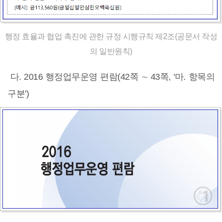
행정 효율과 협업 촉진에 관한 규정 시행규칙 제2조(공문서 작성
의 일반원칙)
다. 2016 행정업무운영 편람(42쪽 ∼ 43쪽, '마. 항목의
구분')