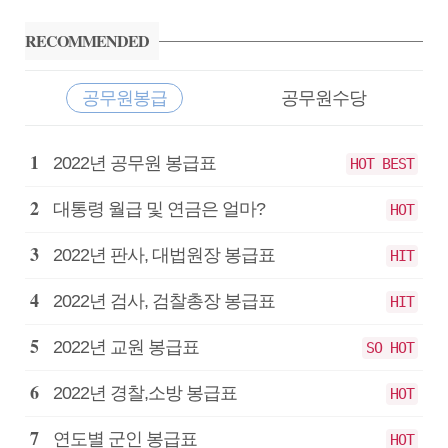
사
이
RECOMMENDED
드
바
공무원봉급
공무원수당
공
2022년 공무원 봉급표
HOT BEST
무
원
대통령 월급 및 연금은 얼마?
HOT
봉
급
2022년 판사, 대법원장 봉급표
HIT
2022년 검사, 검찰총장 봉급표
HIT
2022년 교원 봉급표
SO HOT
2022년 경찰,소방 봉급표
HOT
연도별 군인 봉급표
HOT