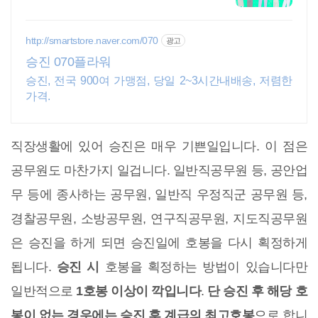
진자의 성장은, 개인 역량 강화를 넘어
우리 조직의 모멘텀이 됩니다.
http://smartstore.naver.com/070
광고
승진 070플라워
승진, 전국 900여 가맹점, 당일 2~3시간내배송, 저렴한
가격.
직장생활에 있어 승진은 매우 기쁜일입니다. 이 점은
공무원도 마찬가지 일겁니다. 일반직공무원 등, 공안업
무 등에 종사하는 공무원, 일반직 우정직군 공무원 등,
경찰공무원, 소방공무원, 연구직공무원, 지도직공무원
은 승진을 하게 되면 승진일에 호봉을 다시 획정하게
됩니다.
승진 시
호봉을 획정하는 방법이 있습니다만
일반적으로
1호봉 이상이 깍입니다
.
단 승진 후 해당 호
봉이 없는 경우에는 승진 후 계급의 최고호봉
으로 합니