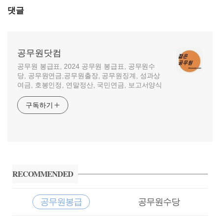
댓글
공무원닷컴
공무원 봉급표, 2024 공무원 봉급표, 공무원수
당, 공무원연금,공무원출장, 공무원징계, 성과상
여금, 호봉인정, 연말정산, 국민연금, 보고서양식
구독하기
사
이
RECOMMENDED
드
바
공무원봉급
공무원수당