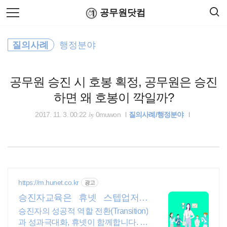
검
본
공무원닷컴
색
문
으
로
근로장려금
바
질의사례
행정분야
로
연말정산
공무원수당
공무원봉급표
가
국세청
기
공무원 승진 시 호봉 획정, 공무원은 승진
정부24
하면 왜 호봉이 깍일까?
보건복지부
by
2017. 11. 3. 00:22
0muwon
질의사례/행정분야
인사혁신처
출장여비
https://m.hunet.co.kr
광고
기초연금
승진자교육은 휴넷 스텝업저니
계층별 승진자 토탈 솔루션
승진자의 성공적 역할 전환(Transition)
24절기
과 성과극대화, 휴넷이 함께합니다. 승