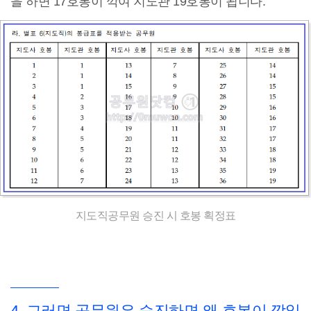
을 하면 17호봉이 깍여 지도관 19호봉이 됩니다.
지도직공무원 승진 시 호봉 획정표
4. 그러면 공무원은 승진하면 왜 호봉이 깍일