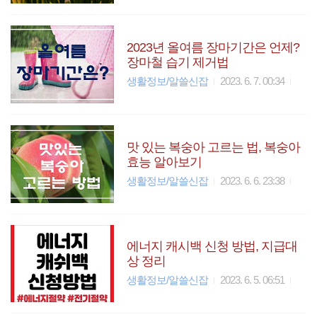
2023년 올여름 장마기간은 언제?
장마철 습기 제거법
생활정보/알쓸신잡
2023. 6. 7. 00:34
맛 있는 복숭아 고르는 법, 복숭아
효능 알아보기
생활정보/알쓸신잡
2023. 6. 6. 23:38
에너지 캐시백 신청 방법, 지급대
상 정리
생활정보/알쓸신잡
2023. 6. 5. 06:51