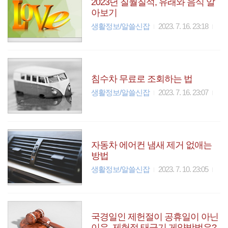
2023년 칠월칠석, 유래와 음식 알
아보기
생활정보/알쓸신잡
2023. 7. 16. 23:18
침수차 무료로 조회하는 법
생활정보/알쓸신잡
2023. 7. 16. 23:07
자동차 에어컨 냄새 제거 없애는
방법
생활정보/알쓸신잡
2023. 7. 10. 23:05
국경일인 제헌절이 공휴일이 아닌
이유, 제헌절 태극기 게양방법은?