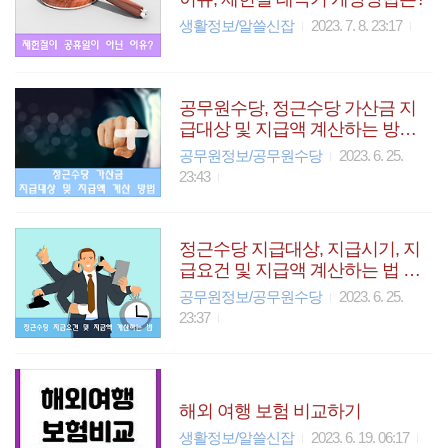
생활정보/알쓸신잡
2023. 7. 8. 23:17
공무원수당, 정근수당 가산금 지
급대상 및 지급액 계산하는 방법
(군인 포함)
공무원정보/공무원수당
2023. 6. 25.
23:43
정근수당 지급대상, 지급시기, 지
급요건 및 지급액 계산하는 법 알
려드려요
공무원정보/공무원수당
2023. 6. 25.
23:37
해외 여행 보험 비교하기
생활정보/알쓸신잡
2023. 6. 19. 06:17