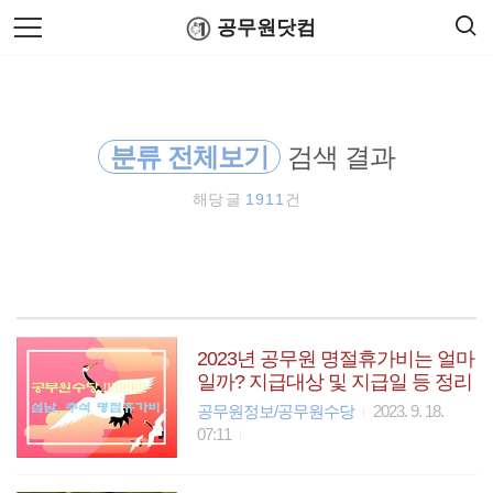
검
본
공무원닷컴
색
문
으
로
코로나19
바
로
연말정산
공무원수당
공무원봉급표
가
육아휴직
기
분류 전체보기
검색 결과
공무원시험
해당 글
1911
건
공무원연금관리공단
공무원 봉급표
시간외근무수당
2023년 공무원 명절휴가비는 얼마
일까? 지급대상 및 지급일 등 정리
법령해석
공무원정보/공무원수당
2023. 9. 18.
07:11
보건복지부