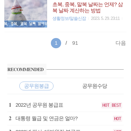
초복, 중복, 말복 날짜는 언제? 삼
복 날짜 계산하는 방법
생활정보/알쓸신잡
2023. 5. 29. 23:11
1
91
다음
사
이
RECOMMENDED
드
바
공무원봉급
공무원수당
공
2022년 공무원 봉급표
HOT BEST
무
원
대통령 월급 및 연금은 얼마?
HOT
봉