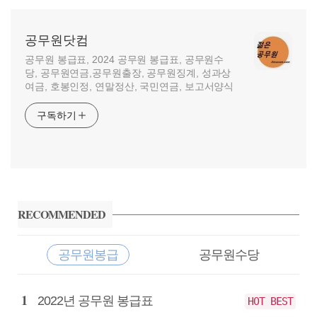
공무원닷컴
공무원 봉급표, 2024 공무원 봉급표, 공무원수
당, 공무원연금,공무원출장, 공무원징계, 성과상
여금, 호봉인정, 연말정산, 국민연금, 보고서양식
구독하기
사
이
RECOMMENDED
드
바
공무원봉급
공무원수당
공
2022년 공무원 봉급표
HOT BEST
무