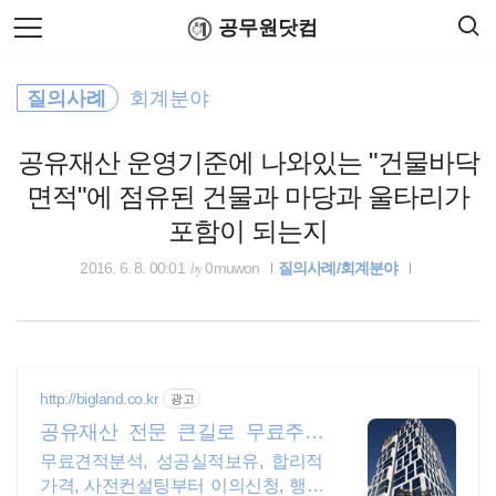
검
본
공무원닷컴
색
문
으
로
적격심사
바
질의사례
회계분야
로
연말정산
공무원수당
공무원봉급표
가
홈택스
기
공유재산 운영기준에 나와있는 "건물바닥
면적"에 점유된 건물과 마당과 울타리가
공공언어
포함이 되는지
정부24
by
2016. 6. 8. 00:01
0muwon
질의사례/회계분야
무료폰트
공무원봉급표
http://bigland.co.kr
광고
공무원수당
공유재산 전문 큰길로 무료주차
가능
무료견적분석, 성공실적보유, 합리적
법령해석
가격, 사전컨설팅부터 이의신청, 행정