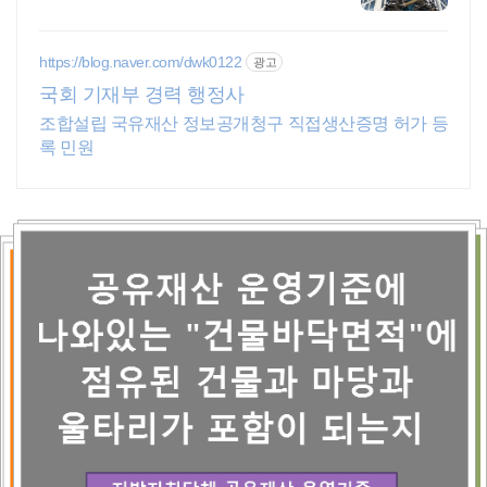
심판까지
https://blog.naver.com/dwk0122
광고
국회 기재부 경력 행정사
조합설립 국유재산 정보공개청구 직접생산증명 허가 등
록 민원