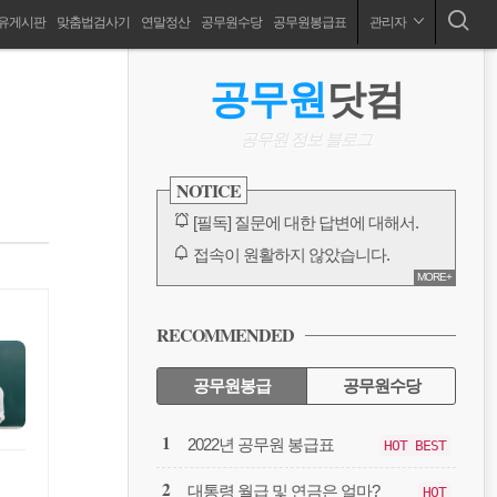
유게시판
맞춤법검사기
연말정산
공무원수당
공무원봉급표
관리자
공무원 봉급표, 2024 공무원 봉급표, 공무원수당, 공무원연금,공무원출장, 공무원징계, 성과상여금, 호봉인정, 연말정산, 국민연금, 보고서양식
ABOUT
사
공무원
닷컴
이
드
공무원 정보 블로그
바
NOTICE
[필독] 질문에 대한 답변에 대해서.
접속이 원활하지 않았습니다.
MORE+
카카오톡 링크 보내기 수정 완료
방명록, 대글에 대한 오류
RECOMMENDED
다음에서 검색이 안되고 있습니다.
전체 보기
공무원봉급
공무원수당
공
2022년 공무원 봉급표
HOT BEST
무
원
대통령 월급 및 연금은 얼마?
HOT