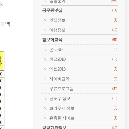
행정분야
(109)
.
공무원맛집
(11)
맛집정보
(1)
 금액
여행정보
(10)
정보화교육
(81)
온-나라
(5)
한글2010
(12)
엑셀2013
(7)
사이버교육
(4)
무료프로그램
(34)
윈도우 정보
(16)
브라우저 정보
(2)
유용한 사이트
(1)
공공기관정보
(14)