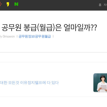
네
홈
자
비
군인 공무원 봉급(월급)은 얼마일까??
게
이
by
0muwon
공무원정보/공무원월급
션
대한 모든것 이유정지텔프에 다 있다