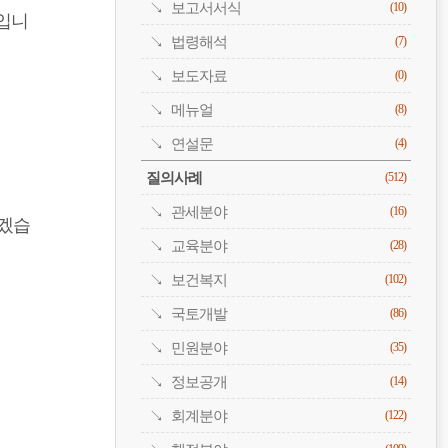
보고서서식
(10)
입니
법령해석
(7)
보도자료
(0)
메뉴얼
(8)
연설문
(4)
질의사례
(512)
관세분야
(16)
하겠습
교육분야
(28)
보건복지
(102)
국토개발
(86)
민원분야
(35)
정보공개
(14)
회계분야
(122)