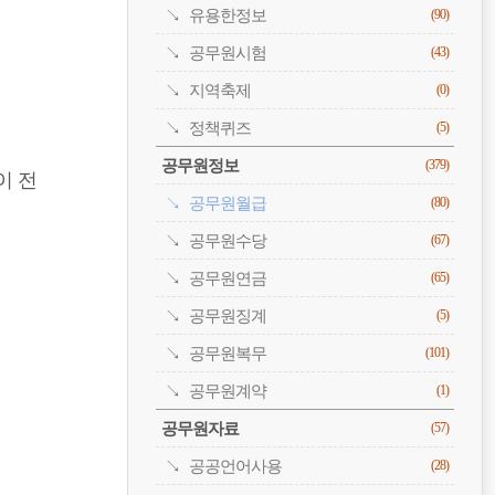
유용한정보
(90)
공무원시험
(43)
지역축제
(0)
정책퀴즈
(5)
공무원정보
(379)
이 전
공무원월급
(80)
공무원수당
(67)
공무원연금
(65)
공무원징계
(5)
공무원복무
(101)
공무원계약
(1)
공무원자료
(57)
공공언어사용
(28)