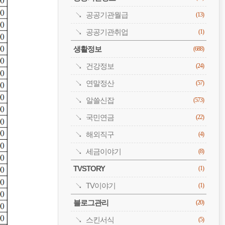
공공기관월급
(13)
공공기관취업
(1)
생활정보
(688)
건강정보
(24)
연말정산
(57)
알쓸신잡
(573)
국민연금
(22)
해외직구
(4)
세금이야기
(8)
TVSTORY
(1)
TV이야기
(1)
블로그관리
(20)
스킨서식
(5)