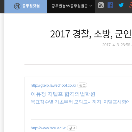
현
공무원닷컴
공무원정보/공무원월급
본
문
검
으
재
로
색
바
2017 경찰, 소방, 
위
로
가
기
치
2017. 4. 3. 23:56
말정산
공무원수당
공무원봉급표
::
국민연금
공무원수당
http://gtelp.lawschool.co.kr
광고
이유정 지텔프 합격의법학원
행정자치부
목표점수별 기초부터 모의고사까지! 지텔프시험에 
육아휴직
홈택스
http://www.iscu.ac.kr
광고