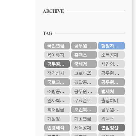
PPT 무료 서식 다운받기
ARCHIVE
공무원 보고서 양식 무료 다운받기
PPT 무료 서식 다운받기
TAG
공무원 보고서 양식 무료 다운받기
PPT 무료 서식 다운받기
국민연금
공무원수당
행정자치부
공무원 보고서 양식 무료 다운받기
육아휴직
홈택스
소득공제
PPT 무료 서식 다운받기
공무원연금
국세청
시간외근무수당
적격심사
코로나19
공무원 봉급
국토교통부
경찰공무원
공무원연금공단
소방공무원
공무원 봉급표
법제처
인사혁신처
무료폰트
출장여비
최저임금
보건복지부
공무원연금관리공단
기상청
기초연금
위택스
법령해석
세액공제
연말정산