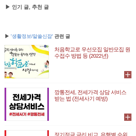
▶ 인기 글, 추천 글
▶
'생활정보/알쓸신잡'
관련 글
처음학교로 우선모집 일반모집 원
수접수 방법 등 (2022년)
깡통전세, 전세가격 상담 서비스
받는 법 (전세사기 예방)
정기적금 금리 비교, 은행별 순위