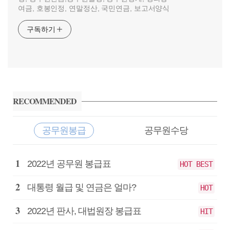
여금, 호봉인정, 연말정산, 국민연금, 보고서양식
구독하기
사
이
RECOMMENDED
드
바
공무원봉급
공무원수당
공
2022년 공무원 봉급표
HOT BEST
무
원
대통령 월급 및 연금은 얼마?
HOT
봉
급
2022년 판사, 대법원장 봉급표
HIT