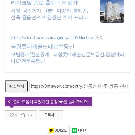
리마크빌 종로 출퇴근은 짧게
시청 성수까지 10분, 다양한 룸타입,
신축 풀옵션으로 완성된 주거 프리미
엄
https://m.land.naver.com/agency/info/i04coffee
광고
북항롯데캐슬드메르부동산
모범중개/친절중개 북항롯데캐슬전문부동산,협성마리
나G7전문부동산
주소 복사
3
구독하기