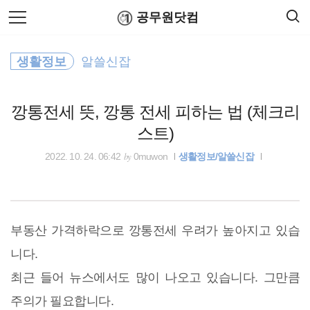
검
본
공무원닷컴
색
문
으
로
공휴일
바
생활정보
알쓸신잡
로
연말정산
공무원수당
공무원봉급표
가
공무원연금관리공단
기
깡통전세 뜻, 깡통 전세 피하는 법 (체크리
공무원연금공단
스트)
세액공제
by
2022. 10. 24. 06:42
0muwon
생활정보/알쓸신잡
소방공무원
국민연금
부동산 가격하락으로 깡통전세 우려가 높아지고 있습
니다.
공무원 봉급
최근 들어 뉴스에서도 많이 나오고 있습니다. 그만큼
인사혁신처
주의가 필요합니다.