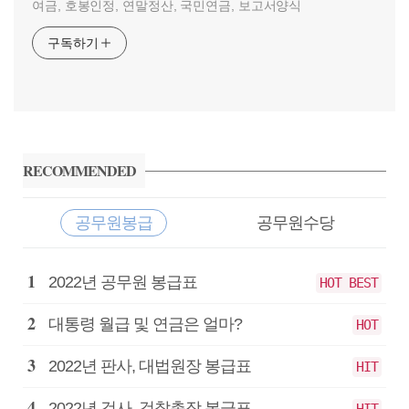
여금, 호봉인정, 연말정산, 국민연금, 보고서양식
구독하기
사
이
RECOMMENDED
드
바
공무원봉급
공무원수당
공
2022년 공무원 봉급표
HOT BEST
무
원
대통령 월급 및 연금은 얼마?
HOT
봉
급
2022년 판사, 대법원장 봉급표
HIT
2022년 검사, 검찰총장 봉급표
HIT