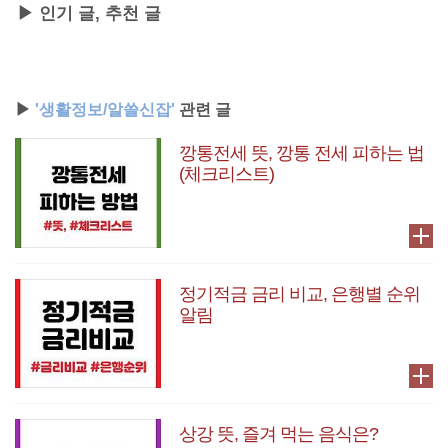
▶ 인기 글, 추천 글
▶
'생활정보/알쓸신잡'
관련 글
깡통전세 뜻, 깡통 전세 피하는 법
(체크리스트)
정기적금 금리 비교, 은행별 순위
알림
상강 뜻, 즐겨 먹는 음식은?