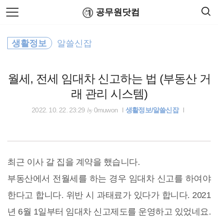
검
본
공무원닷컴
색
문
으
로
공무원 봉급표
바
생활정보
알쓸신잡
로
연말정산
공무원수당
공무원봉급표
가
공무원수당
기
월세, 전세 임대차 신고하는 법 (부동산 거
홈택스
래 관리 시스템)
적격심사
by
2022. 10. 22. 23:29
0muwon
생활정보/알쓸신잡
공공언어
24절기
최근 이사 갈 집을 계약을 했습니다.
부동산에서 전월세를 하는 경우 임대차 신고를 하여야
고용노동부
한다고 합니다. 위반 시 과태료가 있다가 합니다. 2021
지방세
년 6월 1일부터 임대차 신고제도를 운영하고 있었네요.