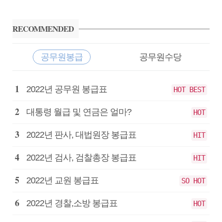
사
이
RECOMMENDED
드
바
공무원봉급
공무원수당
공
2022년 공무원 봉급표
HOT BEST
무
원
대통령 월급 및 연금은 얼마?
HOT
봉
급
2022년 판사, 대법원장 봉급표
HIT
2022년 검사, 검찰총장 봉급표
HIT
2022년 교원 봉급표
SO HOT
2022년 경찰,소방 봉급표
HOT