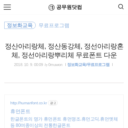
검
본
공무원닷컴
색
문
으
로
위택스
바
정보화교육
무료프로그램
로
연말정산
공무원수당
공무원봉급표
가
소방공무원
기
정산아리랑체, 정산동강체, 정선아리랑혼
고용노동부
체, 정선아리랑뿌리체 무료폰트 다운
기초연금
by
2018. 10. 9. 00:09
0muwon
정보화교육/무료프로그램
행정자치부
24절기
http://humanfont.co.kr
광고
공무원연금
휴먼폰트
한글폰트의 명가 휴먼폰트 휴먼명조.휴먼고딕.휴먼옛체
공무원시험
등 80여종이상의 전통한글폰트