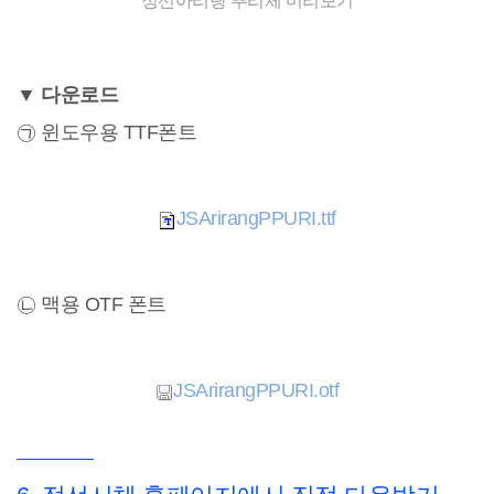
정선아리랑 뿌리체 미리보기
▼ 다운로드
㉠ 윈도우용 TTF폰트
JSArirangPPURI.ttf
㉡ 맥용 OTF 폰트
JSArirangPPURI.otf