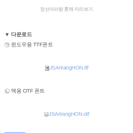
정선아리랑 혼체 미리보기
▼ 다운로드
㉠ 윈도우용 TTF폰트
JSArirangHON.ttf
㉡ 맥용 OTF 폰트
JSArirangHON.otf