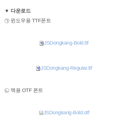
▼ 다운로드
㉠ 윈도우용 TTF폰트
JSDongkang-Bold.ttf
JSDongkang-Regular.ttf
㉡ 맥용 OTF 폰트
JSDongkang-Bold.otf