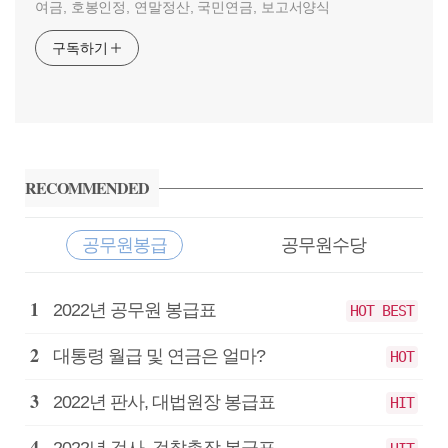
여금, 호봉인정, 연말정산, 국민연금, 보고서양식
구독하기
사
이
RECOMMENDED
드
바
공무원봉급
공무원수당
공
2022년 공무원 봉급표
HOT BEST
무
원
대통령 월급 및 연금은 얼마?
HOT
봉
급
2022년 판사, 대법원장 봉급표
HIT
2022년 검사, 검찰총장 봉급표