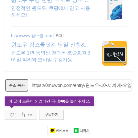
윈도우 쿠팡 한번 구매로 영구 사
용
안정적인 윈도우, 쿠팡에서 믿고 사용
하세요!
http://www.컴스쿨.com
광고
윈도우 컴스쿨닷컴 당일 신청&결
제시 기프티콘!
윈도우 1년 동영상 전과목 89,000원,3
65일 피씨와 모바일 수강가능.
주소 복사
1
구독하기