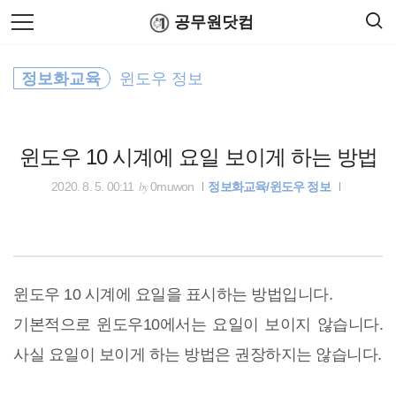
검
본
공무원닷컴
색
문
으
로
공휴일
바
정보화교육
윈도우 정보
로
연말정산
공무원수당
공무원봉급표
가
공무원연금
기
윈도우 10 시계에 요일 보이게 하는 방법
24절기
by
2020. 8. 5. 00:11
0muwon
정보화교육/윈도우 정보
기상청
출장여비
윈도우
윈도우 10 시계에 요일을 표시하는 방법입니다.
기본적으로 윈도우10에서는 요일이 보이지 않습니다.
국토교통부
사실 요일이 보이게 하는 방법은 권장하지는 않습니다.
공무원 봉급