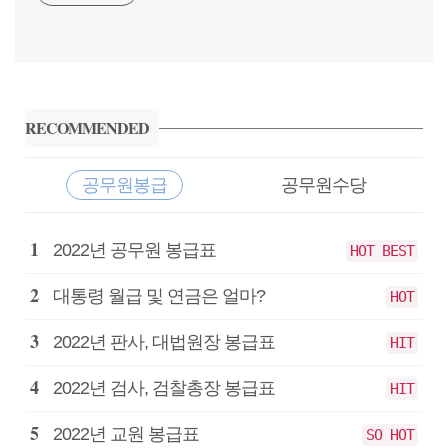
사
이
RECOMMENDED
드
바
공무원봉급
공무원수당
공
2022년 공무원 봉급표
HOT BEST
무
원
대통령 월급 및 연금은 얼마?
HOT
봉
급
2022년 판사, 대법원장 봉급표
HIT
2022년 검사, 검찰총장 봉급표
HIT
2022년 교원 봉급표
SO HOT