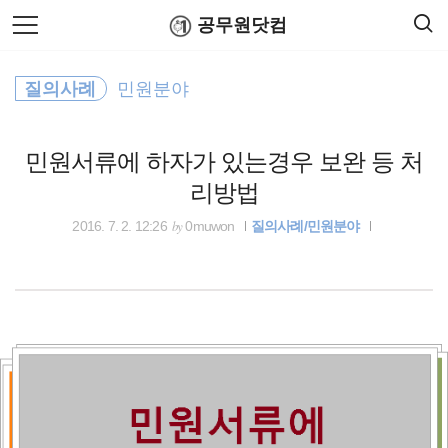
검
본
공무원닷컴
색
문
으
로
소방공무원
바
질의사례
민원분야
로
연말정산
공무원수당
공무원봉급표
가
무료폰트
기
민원서류에 하자가 있는경우 보완 등 처
공무원 봉급
리방법
공무원봉급표
by
2016. 7. 2. 12:26
0muwon
질의사례/민원분야
세액공제
윈도우
출장여비
공휴일