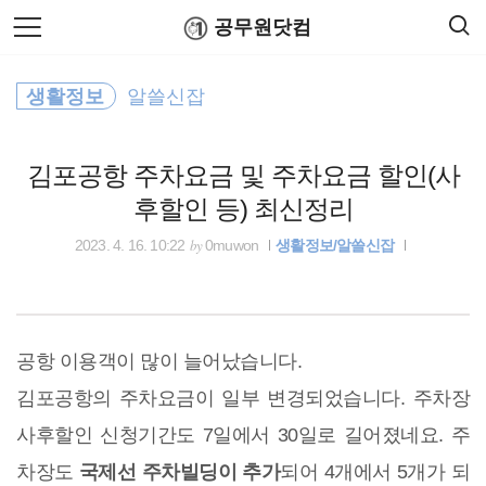
검
본
공무원닷컴
색
문
으
로
경찰공무원
바
생활정보
알쓸신잡
로
연말정산
공무원수당
공무원봉급표
가
보건복지부
기
김포공항 주차요금 및 주차요금 할인(사
국세청
후할인 등) 최신정리
정부24
by
2023. 4. 16. 10:22
0muwon
생활정보/알쓸신잡
윈도우
국토교통부
공항 이용객이 많이 늘어났습니다.
김포공항의 주차요금이 일부 변경되었습니다. 주차장
공무원연금공단
사후할인 신청기간도 7일에서 30일로 길어졌네요. 주
행정자치부
차장도
국제선 주차빌딩이 추가
되어 4개에서 5개가 되