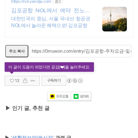
https://nol.yanolja.com
광고
김포공항 NOL에서 예약 전노선
발권수수료 0원
대한민국의 중심, 서울 국내선 항공권
NOL에서 놀라운 혜택으로! 김포공항
주소 복사
12
구독하기
▶ 인기 글, 추천 글
▶
'생활정보/알쓸신잡'
관련 글