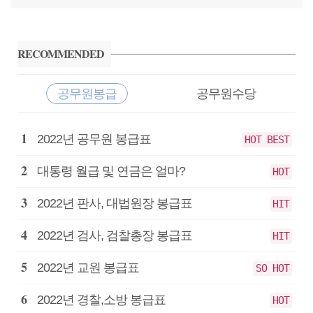
사
이
RECOMMENDED
드
바
공무원봉급
공무원수당
공
2022년 공무원 봉급표
HOT BEST
무
원
대통령 월급 및 연금은 얼마?
HOT
봉
급
2022년 판사, 대법원장 봉급표
HIT
2022년 검사, 검찰총장 봉급표
HIT
2022년 교원 봉급표
SO HOT
2022년 경찰,소방 봉급표
HOT