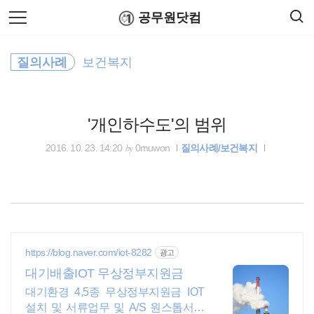
검
본
공무원닷컴
색
문
으
로
행정자치부
바
질의사례
보건복지
로
연말정산
공무원수당
공무원봉급표
가
출장여비
기
공무원 봉급표
'개인하수도'의 범위
by
2016. 10. 23. 14:20
0muwon
질의사례/보건복지
무료폰트
정부24
기상청
https://blog.naver.com/iot-8282
광고
소방공무원
대기배출IOT 무상정부지원금
대기환경 4,5종 무상정부지원금 IOT
공무원연금관리공단
설치 및 서류업무 및 A/S 원스톱서비