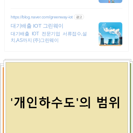
스
https://blog.naver.com/greenway-iot
광고
대기배출 IOT 그린웨이
대기배출 IOT 전문기업 서류접수,설
치,AS까지 (주)그린웨이