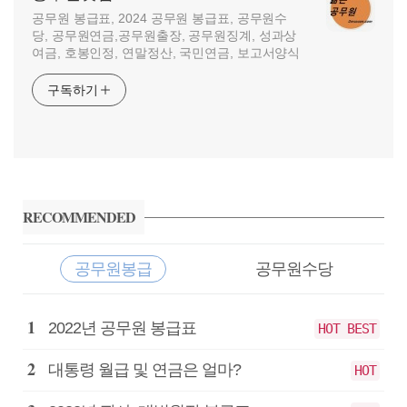
공무원 봉급표, 2024 공무원 봉급표, 공무원수
당, 공무원연금,공무원출장, 공무원징계, 성과상
여금, 호봉인정, 연말정산, 국민연금, 보고서양식
구독하기
사
이
RECOMMENDED
드
바
공무원봉급
공무원수당
공
2022년 공무원 봉급표
HOT BEST
무
원
대통령 월급 및 연금은 얼마?
HOT
봉