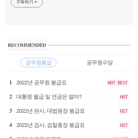
구독하기
사
이
RECOMMENDED
드
바
공무원봉급
공무원수당
공
2022년 공무원 봉급표
HOT BEST
무
원
대통령 월급 및 연금은 얼마?
HOT
봉
급
2022년 판사, 대법원장 봉급표
HIT
2022년 검사, 검찰총장 봉급표
HIT