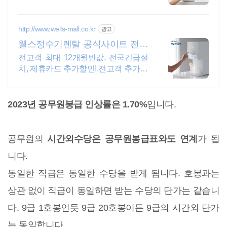
http://www.wells-mall.co.kr
광고
웰스정수기렌탈 공식사이트 전고
객 12개월 반값!
전고객 최대 12개월반값, 전국긴급설
치, 제휴카드 추가할인!,전고객 추가사
은품증정 전고객 12개월 반값! + 전고
객 추가 사은품증정!
2023년 공무원봉급 인상률은 1.70%
입니다.
공무원의
시간외수당은 공무원봉급표와도 연계
가 됩
니다.
동일한 직급은 동일한 수당을 받게 됩니다. 호봉과는
상관 없이 직급이 동일하면 받는 수당의 단가는 같습니
다. 9급 1호봉인듯 9급 20호봉이든 9급의 시간외 단가
는 동일합니다.