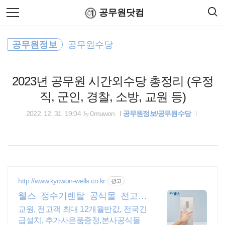
검
본
공무원닷컴
색
문
으
로
공무원연금
바
공무원정보
공무원수당
로
연말정산
공무원수당
공무원봉급표
가
최저임금
기
2023년 공무원 시간외수당 총정리 (우정
고용노동부
직, 군인, 경찰, 소방, 교원 등)
공무원연금관리공단
by
2022. 12. 31. 19:04
0muwon
공무원정보/공무원수당
코로나19
기상청
http://www.kyowon-wells.co.kr
광고
국토교통부
웰스 정수기렌탈 공식몰 전고객
최대 12개월 반값!
교원, 전고객 최대 12개월반값, 전국긴
기초연금
급설치, 추가사은품증정,본사공식몰