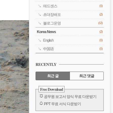
애드센스
(1)
초대장배포
(2)
블로그운영
(12)
Korea News
(2)
English
(1)
中国语
(1)
RECENTLY
최근 글
최근 댓글
최
Free Download
근
공무원 보고서 양식 무료 다운받기
글
PPT 무료 서식 다운받기
공무원 보고서 양식 무료 다운받기