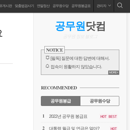
유게시판
맞춤법검사기
연말정산
공무원수당
공무원봉급표
관리자
공무원 봉급표, 2024 공무원 봉급표, 공무원수당, 공무원연금,공무원출장, 공무원징계, 성과상여금, 호봉인정, 연말정산, 국민연금, 보고서양식
ABOUT
사
공무원
닷컴
이
요
드
공무원 정보 블로그
바
NOTICE
[필독] 질문에 대한 답변에 대해서.
접속이 원활하지 않았습니다.
MORE+
카카오톡 링크 보내기 수정 완료
방명록, 대글에 대한 오류
RECOMMENDED
다음에서 검색이 안되고 있습니다.
전체 보기
공무원봉급
공무원수당
공
2022년 공무원 봉급표
HOT BEST
무
원
대통령 월급 및 연금은 얼마?
HOT