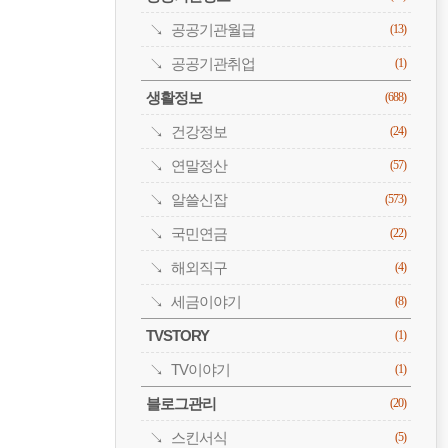
공공기관월급
(13)
공공기관취업
(1)
생활정보
(688)
건강정보
(24)
연말정산
(57)
알쓸신잡
(573)
국민연금
(22)
해외직구
(4)
세금이야기
(8)
TVSTORY
(1)
TV이야기
(1)
블로그관리
(20)
스킨서식
(5)