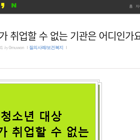
네
홈
자
비
가 취업할 수 없는 기관은 어디인가
게
이
by
31
0muwon
질의사례/보건복지
션