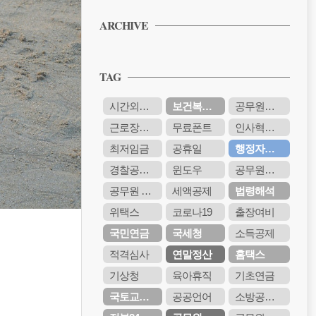
PPT 무료 서식 다운받기
ARCHIVE
공무원 보고서 양식 무료 다운받기
PPT 무료 서식 다운받기
TAG
공무원 보고서 양식 무료 다운받기
PPT 무료 서식 다운받기
시간외근무수당
보건복지부
공무원봉급표
공무원 보고서 양식 무료 다운받기
근로장려금
무료폰트
인사혁신처
PPT 무료 서식 다운받기
최저임금
공휴일
행정자치부
경찰공무원
윈도우
공무원시험
공무원 봉급
세액공제
법령해석
위택스
코로나19
출장여비
국민연금
국세청
소득공제
적격심사
연말정산
홈택스
기상청
육아휴직
기초연금
국토교통부
공공언어
소방공무원