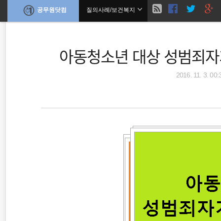
현
공무원닷컴
질의사례/보건복지
본
문
검
으
재
로
색
바
아동청소년 대상 성범죄자
위
로
가
기
치
2016. 11. 3. 00:
말정산
공무원수당
공무원봉급표
::
시간외근무수당
보건복지부
공무원봉급표
근로장려금
무료폰트