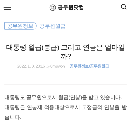
검
본
공무원닷컴
색
문
으
로
최저임금
바
공무원정보
공무원월급
로
연말정산
공무원수당
공무원봉급표
가
공무원 봉급
기
대통령 월급(봉급) 그리고 연금은 얼마일
윈도우
까?
법령해석
by
2022. 1. 3. 23:16
0muwon
공무원정보/공무원월급
출장여비
공무원연금관리공단
대통령도 공무원으로서 월급(연봉)을 받고 있습니다.
대통령은 연봉제 적용대상으로서 고정급적 연봉을 받
소득공제
습니다.
홈택스