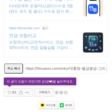
되는 연금 생활
비대면계좌 운용/자산관리수수료 0원
(펀드 보수 등 별도) 수수료 없이 퇴직
금 관리
https://binsmate.com
광고
연금 보험비교
보험계산/비교/견적서비스, 연금, 보험
50%아끼자, 연금 알뜰살뜰 가성비 보
험 찾기, 보험 가입의 시작은 내보험료
계산이 먼저!
주소 복사
83
구독하기