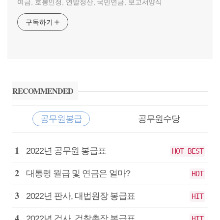
여금, 호봉인정, 연말정산, 국민연금, 보고서양식
구독하기
사
이
RECOMMENDED
드
바
공무원봉급
공무원수당
공
2022년 공무원 봉급표
HOT BEST
무
원
대통령 월급 및 연금은 얼마?
HOT
봉
급
2022년 판사, 대법원장 봉급표
HIT
2022년 검사, 검찰총장 봉급표
HIT