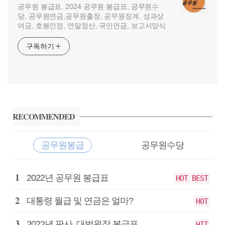
공무원 봉급표, 2024 공무원 봉급표, 공무원수
당, 공무원연금,공무원출장, 공무원징계, 성과상
여금, 호봉인정, 연말정산, 국민연금, 보고서양식
구독하기
사
이
RECOMMENDED
드
바
공무원봉급
공무원수당
공
2022년 공무원 봉급표
HOT BEST
무
원
대통령 월급 및 연금은 얼마?
HOT
봉
급
2022년 판사, 대법원장 봉급표
HIT