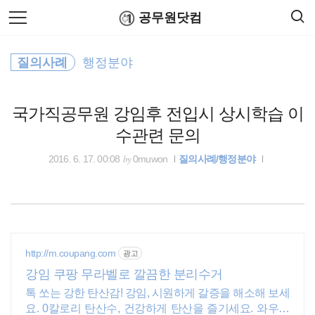
검
본
공무원닷컴
색
문
으
로
위택스
바
질의사례
행정분야
로
연말정산
공무원수당
공무원봉급표
가
최저임금
기
국가직공무원 강임후 전입시 상시학습 이
시간외근무수당
수관련 문의
기초연금
by
2016. 6. 17. 00:08
0muwon
질의사례/행정분야
법제처
국민연금
http://m.coupang.com
광고
코로나19
강임 쿠팡 무라벨로 깔끔한 분리수거
톡 쏘는 강한 탄산감! 강임, 시원하게 갈증을 해소해 보세
연말정산
요. 0칼로리 탄산수, 건강하게 탄산을 즐기세요. 와우회