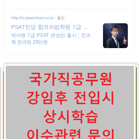
원 무료배송.
http://m.lawschool.co.kr
광고
PSAT전당 합격의법학원 7급 PS
AT 실전서 출간
박어령 7급 PSAT 완성반 출시 : 전과
목 전과정 29만원