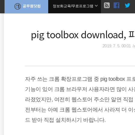
현
공무원닷컴
정보화교육/무료프로그램
본
문
검
으
재
로
색
바
pig toolbox downlo
위
로
가
기
치
b
2019. 7. 5. 00:01
말정산
공무원수당
공무원봉급표
::
기초연금
자주 쓰는 크롬 확장프로그램 중 pig toolbo
출장여비
기능이 있어 크롬 브라우저 사용자라면 많이 사
공무원봉급표
라졌었지만, 여전히 웹스토어 주소만 알면 직접
전부터는 아예 크롬 웹스토어에서 사라져 더 이상
국세청
드 받아 직접 설치하시기 바랍니다.
공무원시험