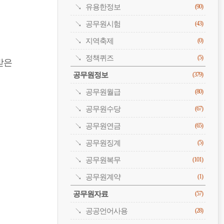
유용한정보
(90)
공무원시험
(43)
지역축제
(0)
정책퀴즈
(5)
받은
공무원정보
(379)
공무원월급
(80)
공무원수당
(67)
공무원연금
(65)
공무원징계
(5)
공무원복무
(101)
공무원계약
(1)
공무원자료
(57)
공공언어사용
(28)