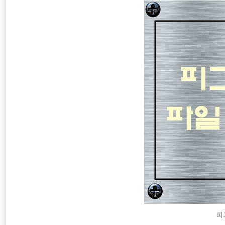
공무원연금
최저임금
코로나19
피