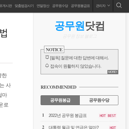
유게시판
맞춤법검사기
연말정산
공무원수당
공무원봉급표
관리자
공무원 봉급표, 2024 공무원 봉급표, 공무원수당, 공무원연금,공무원출장, 공무원징계, 성과상여금, 호봉인정, 연말정산, 국민연금, 보고서양식
ABOUT
사
공무원
닷컴
이
방법
드
공무원 정보 블로그
바
NOTICE
[필독] 질문에 대한 답변에 대해서.
접속이 원활하지 않았습니다.
MORE+
카카오톡 링크 보내기 수정 완료
양한
방명록, 대글에 대한 오류
는 사
RECOMMENDED
다음에서 검색이 안되고 있습니다.
얼마
전체 보기
공무원봉급
공무원수당
다운로
공
2022년 공무원 봉급표
HOT BEST
무
원
대통령 월급 및 연금은 얼마?
HOT