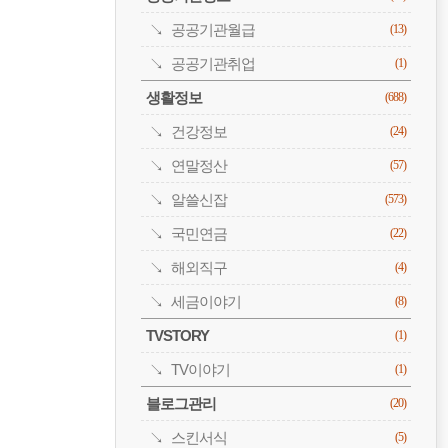
공공기관월급
(13)
공공기관취업
(1)
생활정보
(688)
건강정보
(24)
연말정산
(57)
알쓸신잡
(573)
국민연금
(22)
해외직구
(4)
세금이야기
(8)
TVSTORY
(1)
TV이야기
(1)
블로그관리
(20)
스킨서식
(5)