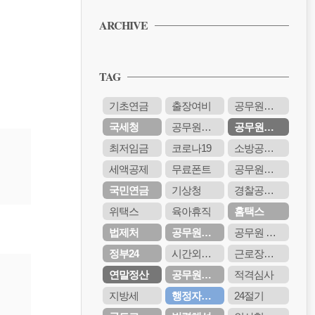
PPT 무료 서식 다운받기
ARCHIVE
공무원 보고서 양식 무료 다운받기
PPT 무료 서식 다운받기
TAG
공무원 보고서 양식 무료 다운받기
PPT 무료 서식 다운받기
기초연금
출장여비
공무원봉급표
공무원 보고서 양식 무료 다운받기
국세청
공무원시험
공무원연금
PPT 무료 서식 다운받기
최저임금
코로나19
소방공무원
세액공제
무료폰트
공무원연금관리공단
국민연금
기상청
경찰공무원
위택스
육아휴직
홈택스
법제처
공무원연금공단
공무원 봉급
정부24
시간외근무수당
근로장려금
연말정산
공무원수당
적격심사
지방세
행정자치부
24절기