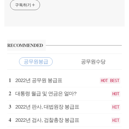
구독하기
사
이
RECOMMENDED
드
바
공무원봉급
공무원수당
공
2022년 공무원 봉급표
HOT BEST
무
원
대통령 월급 및 연금은 얼마?
HOT
봉
급
2022년 판사, 대법원장 봉급표
HIT
2022년 검사, 검찰총장 봉급표
HIT