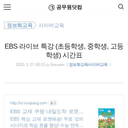
검
본
공무원닷컴
색
문
으
로
홈택스
바
정보화교육
사이버교육
로
연말정산
공무원수당
공무원봉급표
가
국민연금
기
EBS 라이브 특강 (초등학생, 중학생, 고등
윈도우
학생) 시간표
법령해석
by
2020. 3. 27. 00:13
0muwon
정보화교육/사이버교육
적격심사
경찰공무원
http://m.coupang.com
광고
공휴일
EBS 교재 쿠팡 내일도착 로켓배
송
EBS 핵심 교재 로켓배송! 무료 강의
무료폰트
시너지로 학습 효율 향상! 수능 연계작