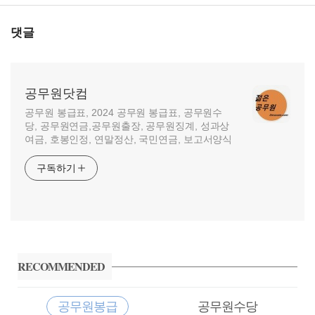
댓글
공무원닷컴
공무원 봉급표, 2024 공무원 봉급표, 공무원수
당, 공무원연금,공무원출장, 공무원징계, 성과상
여금, 호봉인정, 연말정산, 국민연금, 보고서양식
구독하기
사
이
RECOMMENDED
드
바
공무원봉급
공무원수당