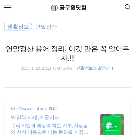
검
본
공무원닷컴
색
문
으
로
인사혁신처
바
생활정보
연말정산
로
연말정산
공무원수당
공무원봉급표
가
최저임금
기
연말정산 용어 정리, 이것 만은 꼭 알아두
출장여비
자.!!!
정부24
by
2023. 1. 23. 23:21
0muwon
생활정보/연말정산
공무원연금
공무원수당
http://www.miral.org
광고
위택스
밀알복지재단 굿기버
우리 기업과 매장의 착한 기부, 사장님
국민연금
의 선한 마음으로 나눔 문화를 이끌어