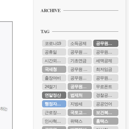
PPT 무료 서식 다운받기
ARCHIVE
공무원 보고서 양식 무료 다운받기
PPT 무료 서식 다운받기
TAG
공무원 보고서 양식 무료 다운받기
PPT 무료 서식 다운받기
코로나19
소득공제
공무원연금
공무원 보고서 양식 무료 다운받기
공휴일
공무원 봉급
공무원연금관리공단
PPT 무료 서식 다운받기
시간외근무수당
기초연금
세액공제
국세청
공무원 봉급표
최저임금
출장여비
공무원봉급표
공무원시험
24절기
공무원연금공단
무료폰트
연말정산
법제처
경찰공무원
행정자치부
지방세
공공언어
근로장려금
국토교통부
보건복지부
인사혁신처
위택스
홈택스