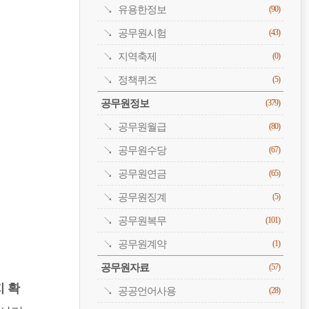
유용한정보
(90)
공무원시험
(43)
지역축제
(0)
정책퀴즈
(5)
공무원정보
(379)
공무원월급
(80)
공무원수당
(67)
공무원연금
(65)
공무원징계
(5)
공무원복무
(101)
공무원계약
(1)
공무원자료
(57)
 확
공공언어사용
(28)