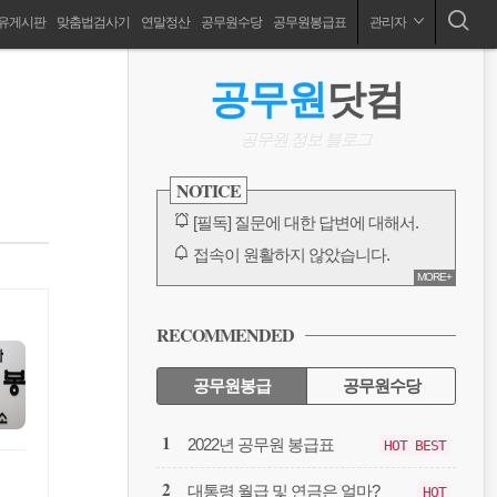
유게시판
맞춤법검사기
연말정산
공무원수당
공무원봉급표
관리자
공무원 봉급표, 2024 공무원 봉급표, 공무원수당, 공무원연금,공무원출장, 공무원징계, 성과상여금, 호봉인정, 연말정산, 국민연금, 보고서양식
ABOUT
사
공무원
닷컴
이
드
공무원 정보 블로그
바
NOTICE
[필독] 질문에 대한 답변에 대해서.
접속이 원활하지 않았습니다.
MORE+
카카오톡 링크 보내기 수정 완료
방명록, 대글에 대한 오류
RECOMMENDED
다음에서 검색이 안되고 있습니다.
전체 보기
공무원봉급
공무원수당
공
2022년 공무원 봉급표
HOT BEST
무
원
대통령 월급 및 연금은 얼마?
HOT