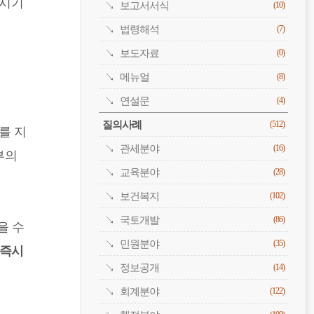
보시기
보고서서식
(10)
법령해석
(7)
보도자료
(0)
메뉴얼
(8)
연설문
(4)
질의사례
(512)
를 지
관세분야
(16)
부의
교육분야
(28)
보건복지
(102)
국토개발
(86)
을 수
민원분야
(35)
 즉시
정보공개
(14)
회계분야
(122)