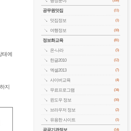
행정분야
(109)
공무원맛집
(11)
맛집정보
(1)
여행정보
(10)
정보화교육
(81)
온-나라
(5)
상태에
한글2010
(12)
엑셀2013
(7)
사이버교육
(4)
당하지
무료프로그램
(34)
윈도우 정보
(16)
브라우저 정보
(2)
유용한 사이트
(1)
공공기관정보
(14)