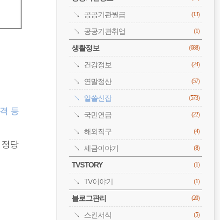
공공기관월급
(13)
공공기관취업
(1)
생활정보
(688)
건강정보
(24)
연말정산
(57)
알쓸신잡
(573)
격 등
국민연금
(22)
해외직구
(4)
 정당
세금이야기
(8)
TVSTORY
(1)
TV이야기
(1)
블로그관리
(20)
스킨서식
(5)