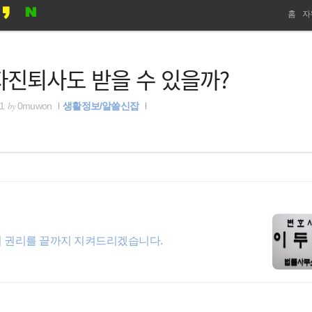
네
홈
자
비
자진퇴사도 받을 수 있을까?
게
이
by
21
0muwon
생활정보/알쓸신잡
션
의 권리를 끝까지 지켜드리겠습니다.