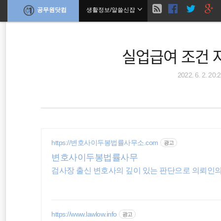
현
공무원닷컴
생활정보/알쓸신잡
본
문
검
으
재
로
색
바
실업급여 조건 
위
로
가
기
치
2022. 6. 2. 20:
말정산
공무원수당
공무원봉급표
::
코로나19
소득공제
https://변호사이두봉법률사무소.com
광고
변호사이두봉법률사무
공무원연금
검사장 출신 변호사의 깊이 있는 판단으로 의뢰인
공휴일
공무원 봉급
https://www.lawlow.info
광고