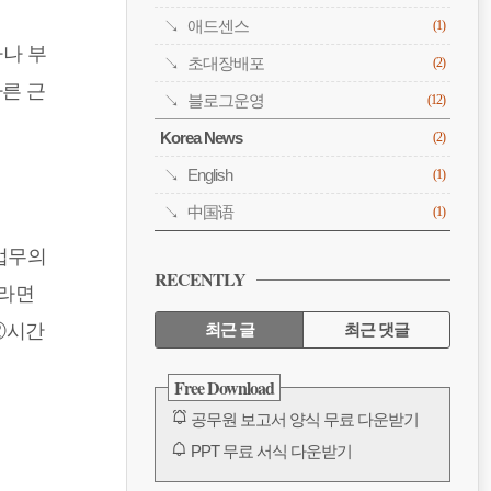
애드센스
(1)
자나 부
초대장배포
(2)
다른 근
블로그운영
(12)
Korea News
(2)
English
(1)
中国语
(1)
 업무의
RECENTLY
우라면
②시간
최근 글
최근 댓글
최
Free Download
근
공무원 보고서 양식 무료 다운받기
글
PPT 무료 서식 다운받기
공무원 보고서 양식 무료 다운받기