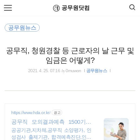
검
본
공무원닷컴
색
문
으
로
공무원 봉급표
바
공무원뉴스
로
연말정산
공무원수당
공무원봉급표
가
출장여비
기
공무직, 청원경찰 등 근로자의 날 근무 및
윈도우
임금은 어떻게?
인사혁신처
by
2021. 4. 25. 07:16
0muwon
공무원뉴스
법제처
공무원시험
https://www.hda.or.kr/
광고
공무원봉급표
공무직 모의결과예측 1500기업
인적성 출제기관
공공기관,지차체,공무직 소양평가, 인
국민연금
성검사 출제기관, 합격예측진단,인적