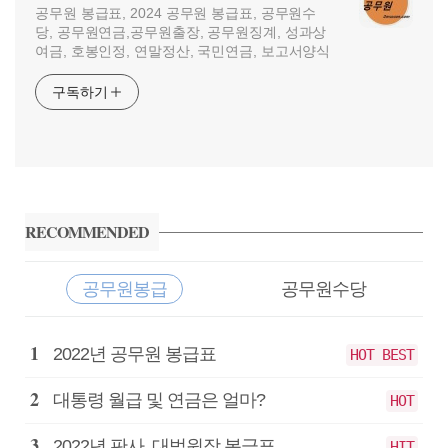
공무원 봉급표, 2024 공무원 봉급표, 공무원수
당, 공무원연금,공무원출장, 공무원징계, 성과상
여금, 호봉인정, 연말정산, 국민연금, 보고서양식
구독하기
사
이
RECOMMENDED
드
바
공무원봉급
공무원수당
공
2022년 공무원 봉급표
HOT BEST
무
원
대통령 월급 및 연금은 얼마?
HOT
봉
급
2022년 판사, 대법원장 봉급표
HIT