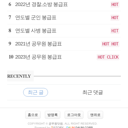
2022년 경찰,소방 봉급표
HOT
연도별 군인 봉급표
HOT
연도별 사병 봉급표
HIT
2021년 공무원 봉급표
HOT HOT
2023년 공무원 봉급표
HOT CLICK
RECENTLY
최근 글
최근 댓글
최
근
홈으로
방명록
로그아웃
맨위로
글
COPYRIGHT ©
공무원닷컴
, ALL RIGHT RESERVED.
Powered by
T
ISTORY
·
D
A
U
M
DAUM CORP.