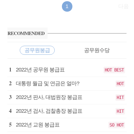
1
다음
사
이
RECOMMENDED
드
바
공무원봉급
공무원수당
공
2022년 공무원 봉급표
HOT BEST
무
원
대통령 월급 및 연금은 얼마?
HOT
봉
급
2022년 판사, 대법원장 봉급표
HIT
2022년 검사, 검찰총장 봉급표
HIT
2022년 교원 봉급표
SO HOT