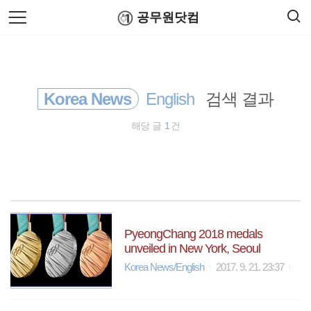
검
본
공무원닷컴
색
문
으
로
국토교통부
바
로
연말정산
공무원수당
공무원봉급표
가
정부24
기
Korea News
English
검색 결과
공무원 봉급
해당 글
1
건
공무원수당
시간외근무수당
국세청
PyeongChang 2018 medals
unveiled in New York, Seoul
경찰공무원
Korea News/English
2017. 9. 21. 23:37
행정자치부