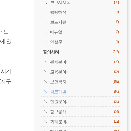
보고서서식
(10)
법령해석
(7)
보도자료
(0)
한 토
메뉴얼
(8)
에 있
연설문
(4)
질의사례
(512)
관세분야
(16)
도시계
교육분야
(28)
(지구
보건복지
(102)
국토개발
(86)
민원분야
(35)
정보공개
(14)
회계분야
(122)