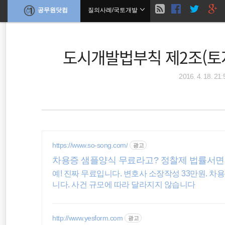
현
공무원닷컴
질의사례/국토개발
본
문
검
으
재
로
색
바
도시개발법부칙 제2조(
위
로
가
기
치
2016. 4. 18. 21:
말정산
공무원수당
공무원봉급표
::
위택스
공무원연금관리공단
https://www.so-song.com/
광고
차용증 샘플양식 무료라고? 정찰제 법률서면
최저임금
예! 진짜 무료입니다. 변호사 소장작성 33만원. 
니다. 사건 규모에 따라 달라지지 않습니다
근로장려금
국세청
http://www.yesform.com
광고