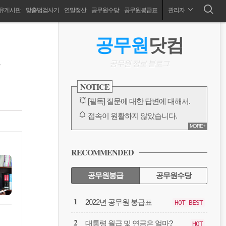
유게시판
맞춤법검사기
연말정산
공무원수당
공무원봉급표
관리자
공무원 봉급표, 2024 공무원 봉급표, 공무원수당, 공무원연금,공무원출장, 공무원징계, 성과상여금, 호봉인정, 연말정산, 국민연금, 보고서양식
ABOUT
사
공무원
닷컴
이
련
드
공무원 정보 블로그
바
NOTICE
[필독] 질문에 대한 답변에 대해서.
접속이 원활하지 않았습니다.
MORE+
카카오톡 링크 보내기 수정 완료
방명록, 대글에 대한 오류
RECOMMENDED
다음에서 검색이 안되고 있습니다.
전체 보기
공무원봉급
공무원수당
공
2022년 공무원 봉급표
HOT BEST
무
원
대통령 월급 및 연금은 얼마?
HOT