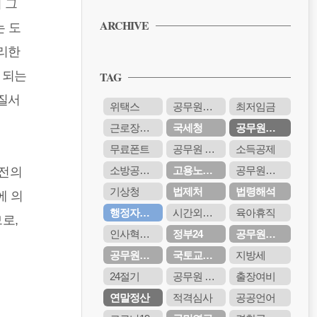
 그
PPT 무료 서식 다운받기
ARCHIVE
는 도
공무원 보고서 양식 무료 다운받기
리한
PPT 무료 서식 다운받기
 되는
TAG
공무원 보고서 양식 무료 다운받기
PPT 무료 서식 다운받기
질서
위택스
공무원연금관리공단
최저임금
공무원 보고서 양식 무료 다운받기
근로장려금
국세청
공무원연금
PPT 무료 서식 다운받기
무료폰트
공무원 봉급표
소득공제
소방공무원
고용노동부
공무원시험
종전의
기상청
법제처
법령해석
에 의
행정자치부
시간외근무수당
육아휴직
로,
인사혁신처
정부24
공무원연금공단
공무원수당
국토교통부
지방세
24절기
공무원 봉급
출장여비
연말정산
적격심사
공공언어