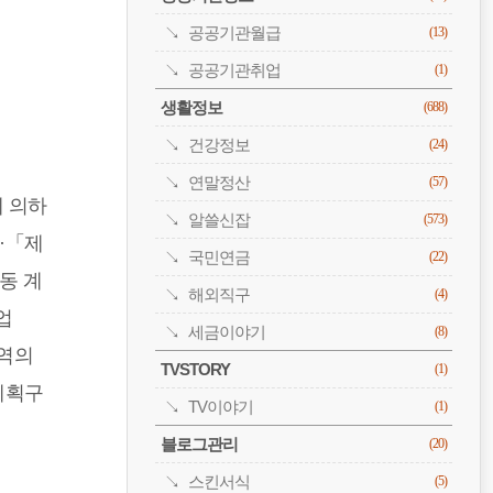
공공기관월급
(13)
공공기관취업
(1)
생활정보
(688)
건강정보
(24)
연말정산
(57)
에 의하
알쓸신잡
(573)
·「제
국민연금
(22)
동 계
해외직구
(4)
업
세금이야기
(8)
구역의
TVSTORY
(1)
계획구
TV이야기
(1)
블로그관리
(20)
스킨서식
(5)