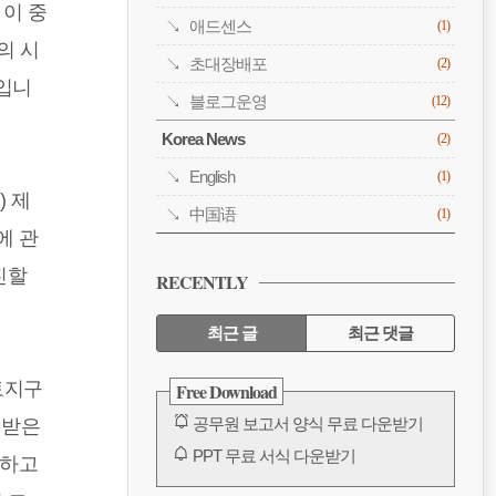
 이 중
애드센스
(1)
의 시
초대장배포
(2)
입니
블로그운영
(12)
Korea News
(2)
English
(1)
 제
中国语
(1)
에 관
진할
RECENTLY
최근 글
최근 댓글
최
 토지구
Free Download
근
공무원 보고서 양식 무료 다운받기
 받은
글
PPT 무료 서식 다운받기
생하고
공무원 보고서 양식 무료 다운받기