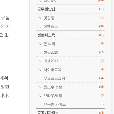
행정분야
(109)
공무원맛집
(11)
 규정
맛집정보
(1)
의 지
여행정보
(10)
요 없
정보화교육
(81)
온-나라
(5)
한글2010
(12)
엑셀2013
(7)
사이버교육
(4)
시계획
무료프로그램
(34)
 정한
윈도우 정보
(16)
니다.
브라우저 정보
(2)
유용한 사이트
(1)
공공기관정보
(14)