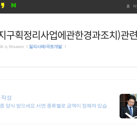
네
홈
자
비
토지구획정리사업에관한경과조치)관
게
이
by
56
0muwon
질의사례/국토개발
션
 작성
차용증 양식 받으세요 서면 종류별로 금액이 정해져 있습